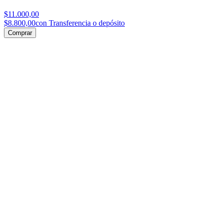
$11.000,00
$8.800,00
con Transferencia o depósito
Comprar